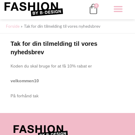
Gå
Kurv
0
til
indholdet
ALLE 
Forside
Tak for din tilmelding til vores nyhedsbrev
Tak for din tilmelding til vores
nyhedsbrev
Koden du skal bruge for at få 10% rabat er
velkommen10
På forhånd tak