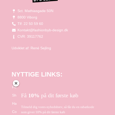
Sct. Mathiasgade 50N
8800 Viborg
Tlf: 22 50 59 60
Kontakt@fashionbyb-design.dk
CVR: 39117762
Udviklet af:
René Sejling
NYTTIGE LINKS:
Forside
Få
10%
på dit første køb
Shop
Handelsbetingelser
Tilmeld dig vores nyhedsbrev, så får du en rabatkode
Cookie- og Privatlivspolitik
som giver 10% på dit første køb