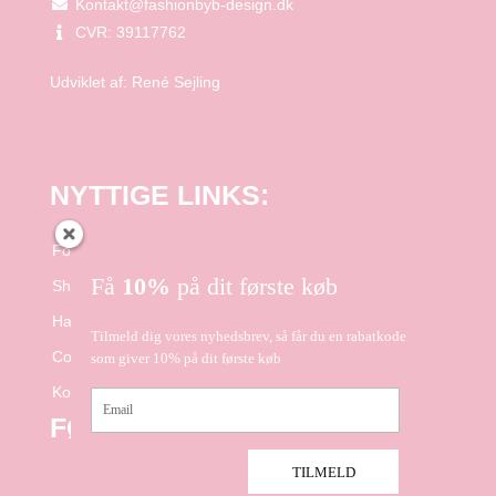
Kontakt@fashionbyb-design.dk
CVR: 39117762
Udviklet af:
René Sejling
NYTTIGE LINKS:
Forside
Få
10%
på dit første køb
Shop
Handelsbetingelser
Tilmeld dig vores nyhedsbrev, så får du en rabatkode
Cookie- og Privatlivspolitik
som giver 10% på dit første køb
Kontakt
Email
FØLG OS PÅ FACEBOOK
TILMELD