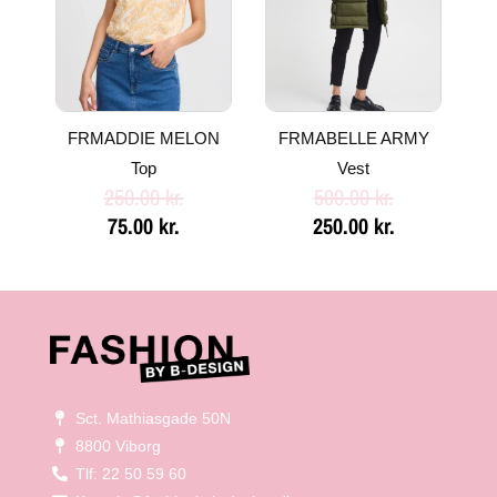
FRMADDIE MELON
FRMABELLE ARMY
Top
Vest
250.00
kr.
500.00
kr.
75.00
kr.
250.00
kr.
Sct. Mathiasgade 50N
8800 Viborg
Tlf: 22 50 59 60