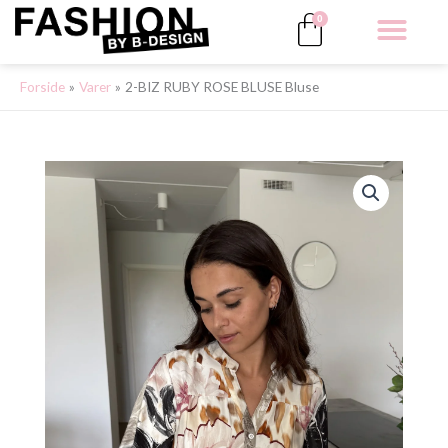
Gå
Kurv
0
til
indholdet
ALLE 
Forside
Varer
2-BIZ RUBY ROSE BLUSE Bluse