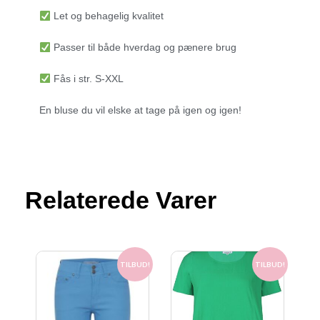
Let og behagelig kvalitet
Passer til både hverdag og pænere brug
Fås i str. S-XXL
En bluse du vil elske at tage på igen og igen!
Relaterede Varer
Den
Den
Den
Den
oprindelige
aktuelle
oprindelige
aktuelle
TILBUD!
TILBUD!
pris
pris
pris
pris
var:
er:
var:
er: