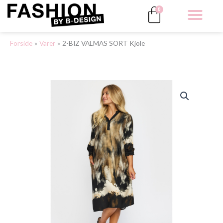
Gå
Kurv
0
til
indholdet
ALLE 
Forside
Varer
2-BIZ VALMAS SORT Kjole