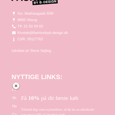
Sct. Mathiasgade 50N
8800 Viborg
Tlf: 22 50 59 60
Kontakt@fashionbyb-design.dk
CVR: 39117762
Udviklet af:
René Sejling
NYTTIGE LINKS:
Forside
Få
10%
på dit første køb
Shop
Handelsbetingelser
Tilmeld dig vores nyhedsbrev, så får du en rabatkode
Cookie- og Privatlivspolitik
som giver 10% på dit første køb