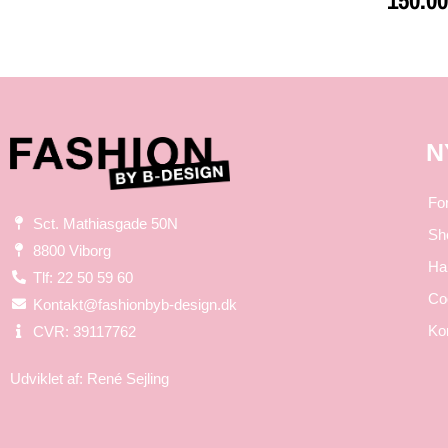
150.0
N
Fo
Sct. Mathiasgade 50N
Sh
8800 Viborg
Ha
Tlf: 22 50 59 60
Coo
Kontakt@fashionbyb-design.dk
Ko
CVR: 39117762
Udviklet af:
René Sejling