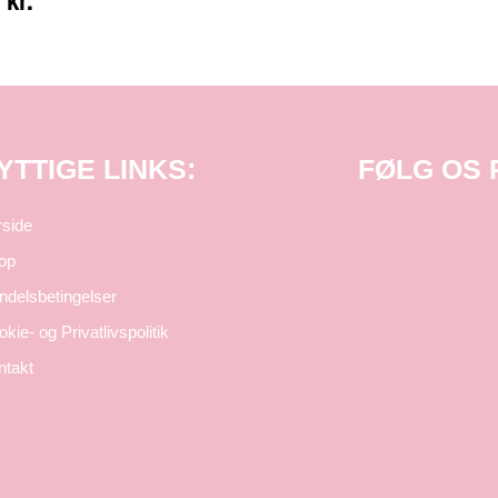
0
kr.
YTTIGE LINKS:
FØLG OS
rside
op
ndelsbetingelser
kie- og Privatlivspolitik
ntakt