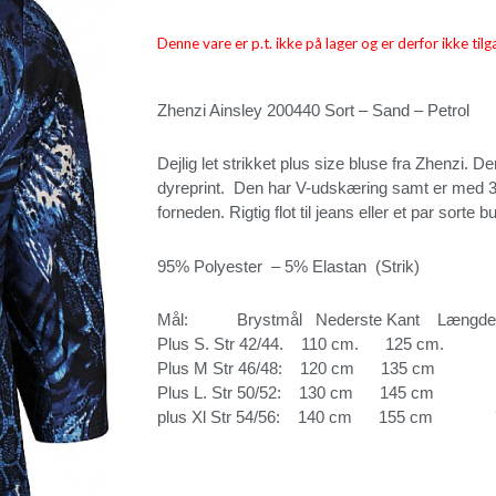
Denne vare er p.t. ikke på lager og er derfor ikke tilg
Zhenzi Ainsley 200440 Sort – Sand – Petrol
Dejlig let strikket plus size bluse fra Zhenzi. Den
dyreprint. Den har V-udskæring samt er med 3/
forneden. Rigtig flot til jeans eller et par sorte b
95% Polyester – 5% Elastan (Strik)
Mål: Brystmål Nederste Kant Længde
Plus S. Str 42/44. 110 cm. 125 cm. 
Plus M Str 46/48: 120 cm 135 cm 
Plus L. Str 50/52: 130 cm 145 cm 
plus Xl Str 54/56: 140 cm 155 cm 