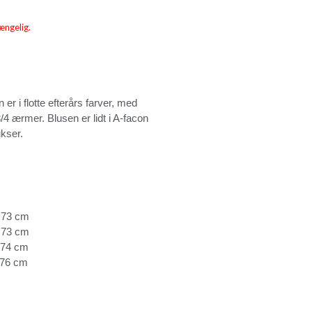
ængelig.
 er i flotte efterårs farver, med
4 ærmer. Blusen er lidt i A-facon
ukser.
73 cm
73 cm
74 cm
76 cm