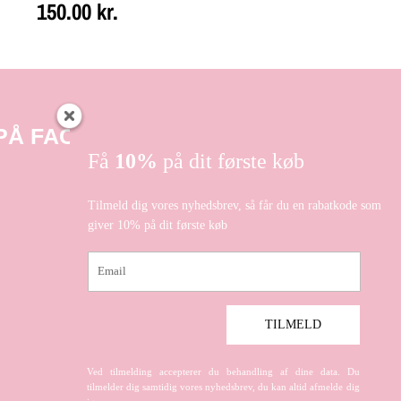
150.00
kr.
 PÅ FACEBOOK
Få
10%
på dit første køb
Tilmeld dig vores nyhedsbrev, så får du en rabatkode som
giver 10% på dit første køb
Email
TILMELD
Ved tilmelding accepterer du behandling af dine data. Du
tilmelder dig samtidig vores nyhedsbrev, du kan altid afmelde dig