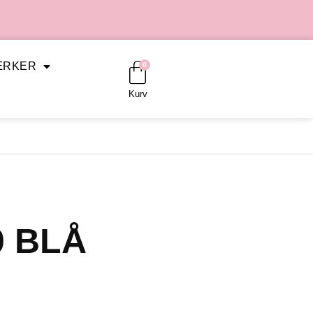
Kurv
ÆRKER
0
Kurv
0 BLÅ