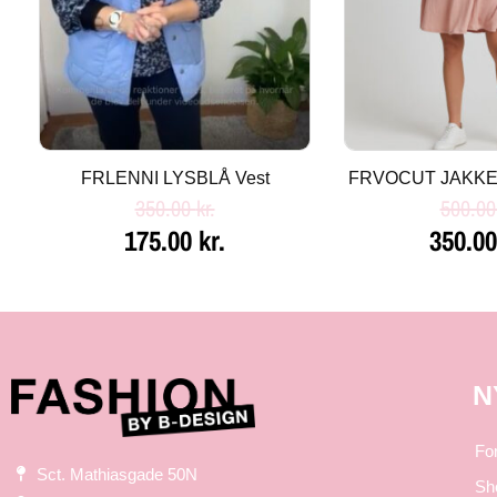
FRLENNI LYSBLÅ Vest
FRVOCUT JAKKE 
350.00
kr.
500.0
175.00
kr.
350.0
N
Fo
Sct. Mathiasgade 50N
Sh