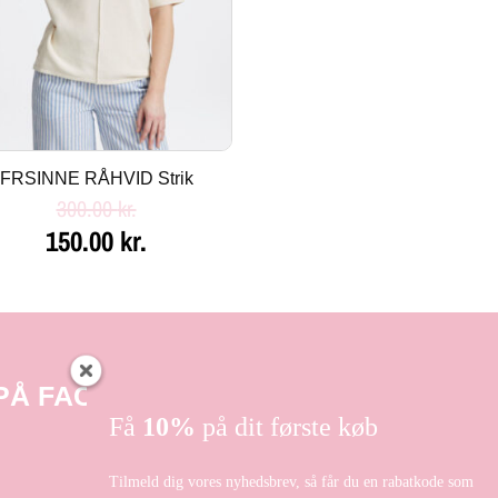
FRSINNE RÅHVID Strik
300.00
kr.
150.00
kr.
 PÅ FACEBOOK
Få
10%
på dit første køb
Tilmeld dig vores nyhedsbrev, så får du en rabatkode som