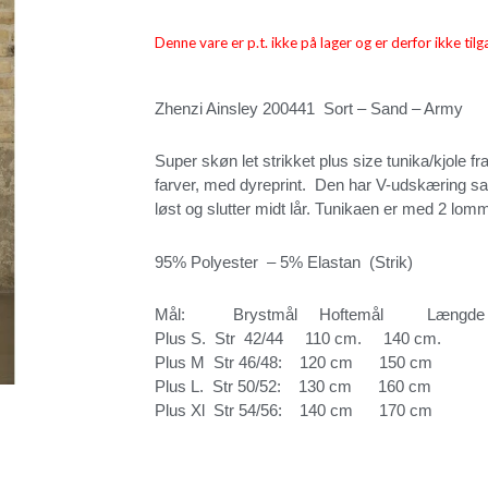
Denne vare er p.t. ikke på lager og er derfor ikke tilg
Zhenzi Ainsley 200441 Sort – Sand – Army
Super skøn let strikket plus size tunika/kjole fra
farver, med dyreprint. Den har V-udskæring s
løst og slutter midt lår. Tunikaen er med 2 lomm
95% Polyester – 5% Elastan (Strik)
Mål: Brystmål Hoftemål Længde
Plus S. Str 42/44 110 cm. 140 cm.
Plus M Str 46/48: 120 cm 150 cm 
Plus L. Str 50/52: 130 cm 160 cm 
Plus Xl Str 54/56: 140 cm 170 cm 