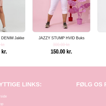
DENIM Jakke
JAZZY STUMP HVID Buks
0
kr.
300.00
kr.
0
kr.
150.00
kr.
YTTIGE LINKS:
FØLG OS
rside
op