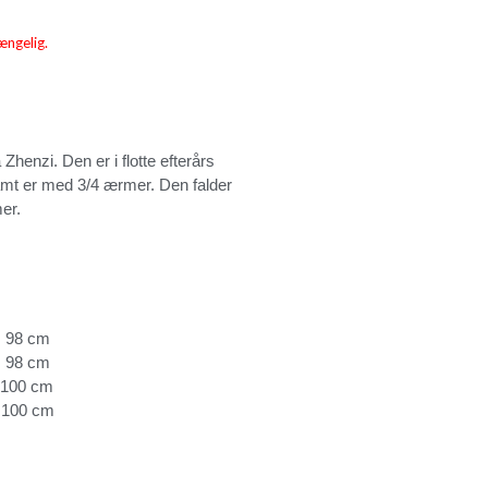
ængelig.
 Zhenzi. Den er i flotte efterårs
amt er med 3/4 ærmer. Den falder
er.
 98 cm
98 cm
100 cm
100 cm