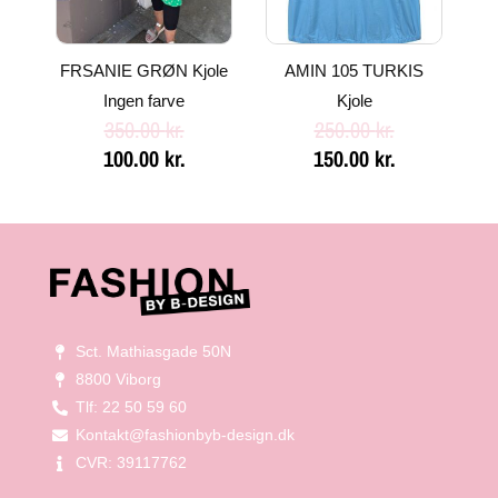
FRSANIE GRØN Kjole
AMIN 105 TURKIS
Ingen farve
Kjole
350.00
kr.
250.00
kr.
100.00
kr.
150.00
kr.
Sct. Mathiasgade 50N
8800 Viborg
Tlf: 22 50 59 60
Kontakt@fashionbyb-design.dk
CVR: 39117762