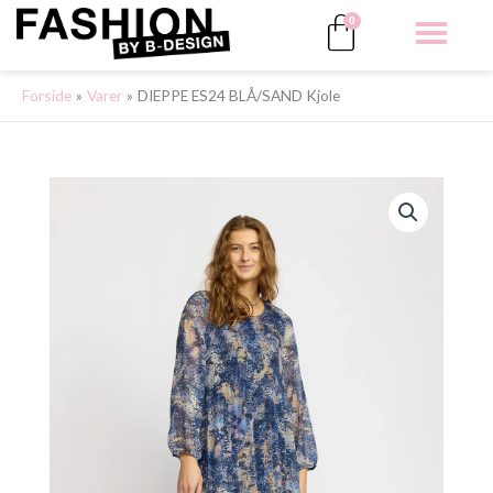
Gå
Kurv
0
til
indholdet
ALLE 
Forside
Varer
DIEPPE ES24 BLÅ/SAND Kjole