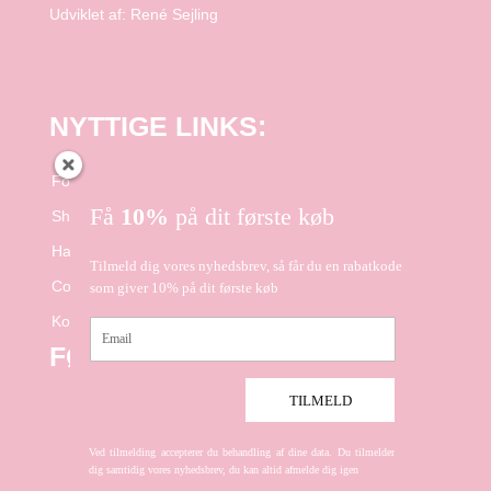
Udviklet af:
René Sejling
NYTTIGE LINKS:
Forside
Få
10%
på dit første køb
Shop
Handelsbetingelser
Tilmeld dig vores nyhedsbrev, så får du en rabatkode
Cookie- og Privatlivspolitik
som giver 10% på dit første køb
Kontakt
Email
FØLG OS PÅ FACEBOOK
TILMELD
Ved tilmelding accepterer du behandling af dine data. Du tilmelder
dig samtidig vores nyhedsbrev, du kan altid afmelde dig igen