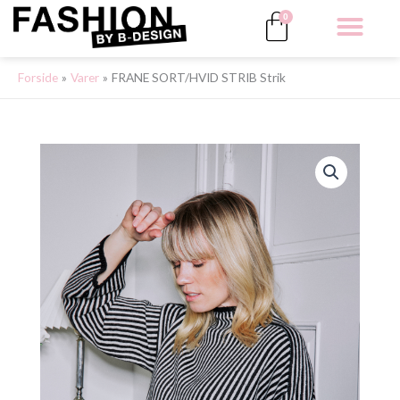
Gå
Kurv
0
til
indholdet
ALLE 
Forside
Varer
FRANE SORT/HVID STRIB Strik