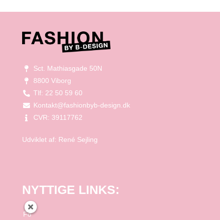
Sct. Mathiasgade 50N
8800 Viborg
Tlf: 22 50 59 60
Kontakt@fashionbyb-design.dk
CVR: 39117762
Udviklet af:
René Sejling
NYTTIGE LINKS:
Forside