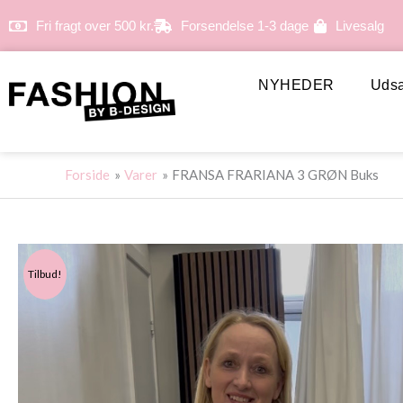
Gå
Fri fragt over 500 kr.
Forsendelse 1-3 dage
Livesalg
til
indholdet
NYHEDER
Udsa
Forside
Varer
FRANSA FRARIANA 3 GRØN Buks
Tilbud!