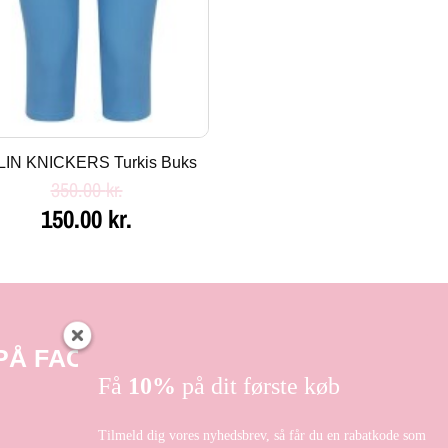
LIN KNICKERS Turkis Buks
350.00
kr.
150.00
kr.
 PÅ FACEBOOK
Få
10%
på dit første køb
Tilmeld dig vores nyhedsbrev, så får du en rabatkode som