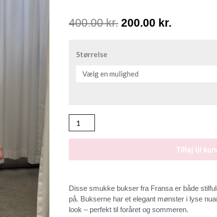
Den
Den
400.00
kr.
200.00
kr.
oprindelige
aktuelle
FRANSA
FRARIANA
Størrelse
pris
pris
3
GRØN
var:
er:
Buks
400.00 kr..
200.00 kr
antal
Tilføj til kur
Disse smukke bukser fra Fransa er både stilful
på. Bukserne har et elegant mønster i lyse nuan
look – perfekt til foråret og sommeren.