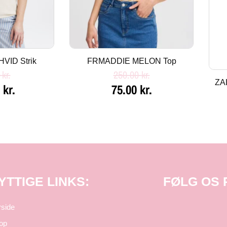
VID Strik
FRMADDIE MELON Top
0
kr.
250.00
kr.
ZA
0
kr.
75.00
kr.
YTTIGE LINKS:
FØLG OS
rside
op