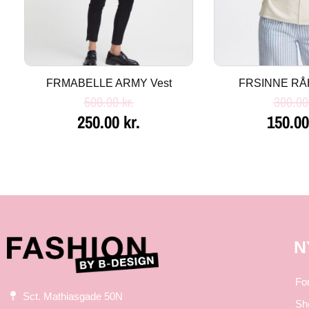
FRMABELLE ARMY Vest
FRSINNE RÅH
500.00
kr.
300.0
250.00
kr.
150.0
N
Fo
Sct. Mathiasgade 50N
Sh