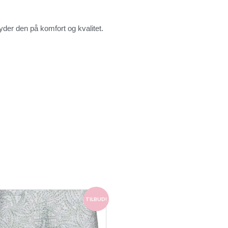
der den på komfort og kvalitet.
Den
Den
TILBUD!
oprindelige
aktuelle
pris
pris