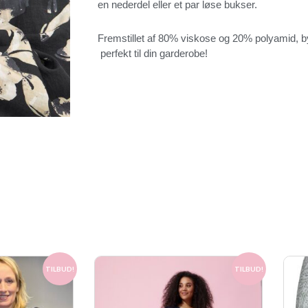
en nederdel eller et par løse bukser.
Fremstillet af 80% viskose og 20% polyamid, by
perfekt til din garderobe!
Den
Den
Den
TILBUD!
TILBUD!
elige
aktuelle
oprindelige
aktuelle
pris
pris
pris