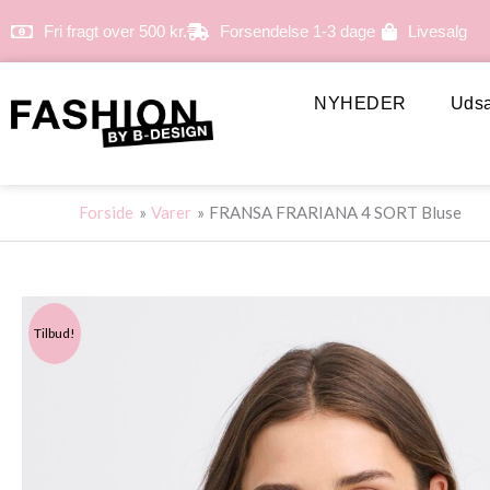
Gå
Fri fragt over 500 kr.
Forsendelse 1-3 dage
Livesalg
til
indholdet
NYHEDER
Udsa
Forside
Varer
FRANSA FRARIANA 4 SORT Bluse
Tilbud!