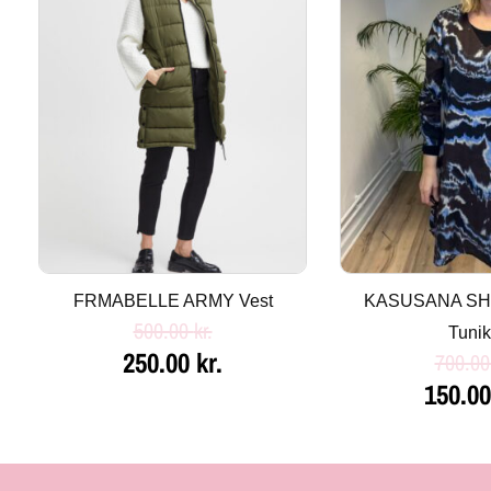
var:
er:
var:
500.00 kr..
250.00 kr..
700.00 
FRMABELLE ARMY Vest
KASUSANA S
500.00
kr.
Tuni
250.00
kr.
700.0
150.0