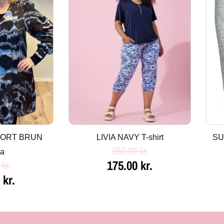
er:
var:
er:
kr..
150.00 kr..
350.00 kr..
175.00 kr..
HORT BRUN
LIVIA NAVY T-shirt
SU
350.00
kr.
ka
175.00
kr.
0
kr.
0
kr.