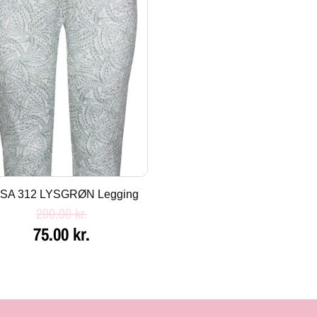
var:
er:
200.00 kr..
75.00 kr..
SA 312 LYSGRØN Legging
200.00
kr.
75.00
kr.