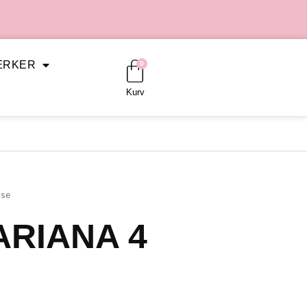
Kurv
ÆRKER
0
Kurv
use
ARIANA 4