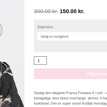
Den
Den
300.00
kr.
150.00
kr.
oprindelige
aktuelle
FRANSA
FRARIANA
Størrelse
pris
pris
4
SORT
var:
er:
Bluse
300.00 kr..
150.00 kr
antal
Tilføj til kur
Opdag den elegante Fransa Frariana 4 i sort – 
behagelige, løse bluse med lange ærmer, V-hals
funktionel. Den er super smart til både hverdag