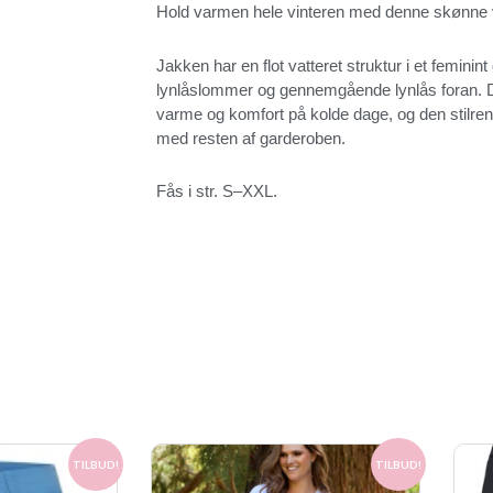
Hold varmen hele vinteren med denne skønne v
Jakken har en flot vatteret struktur i et femini
lynlåslommer og gennemgående lynlås foran. D
varme og komfort på kolde dage, og den stilre
med resten af garderoben.
Fås i str. S–XXL.
Den
Den
Den
TILBUD!
TILBUD!
elige
aktuelle
oprindelige
aktuelle