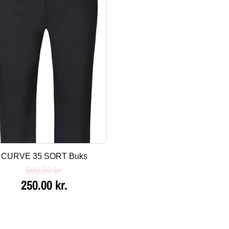
pris
pris
var:
er:
500.00 kr..
250.00 kr..
CURVE 35 SORT Buks
500.00
kr.
250.00
kr.