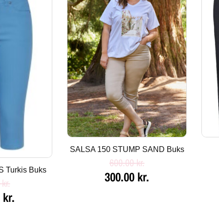
pris
pris
pris
er:
var:
er:
kr..
150.00 kr..
600.00 kr..
300.00 kr..
SALSA 150 STUMP SAND Buks
600.00
kr.
 Turkis Buks
300.00
kr.
0
kr.
0
kr.