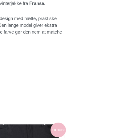
interjakke fra
Fransa
.
nt design med hætte, praktiske
en lange model giver ekstra
ne farve gør den nem at matche
Den
Den
TILBUD!
oprindelige
aktuelle