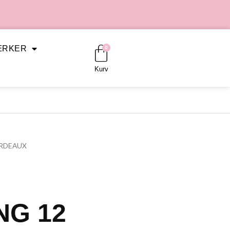
Kurv
ÆRKER
0
Kurv
ORDEAUX
NG 12