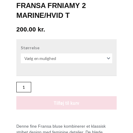
FRANSA FRNIAMY 2
MARINE/HVID T
200.00
kr.
FRANSA
FRNIAMY
Størrelse
2
MARINE/HVID
T
antal
Tilføj til kurv
Denne fine Fransa bluse kombinerer et klassisk
stribet design med feminine detaljer. De bløde