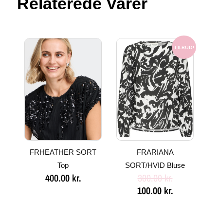
Relaterede Varer
Den
Den
oprindelige
aktuelle
TILBUD!
pris
pris
var:
er:
300.00 kr..
100.00 kr..
FRHEATHER SORT
FRARIANA
Top
SORT/HVID Bluse
400.00
kr.
300.00
kr.
100.00
kr.