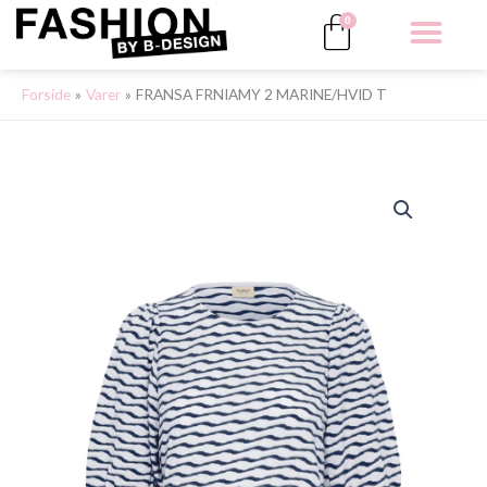
Gå
Kurv
0
til
indholdet
ALLE 
Forside
Varer
FRANSA FRNIAMY 2 MARINE/HVID T