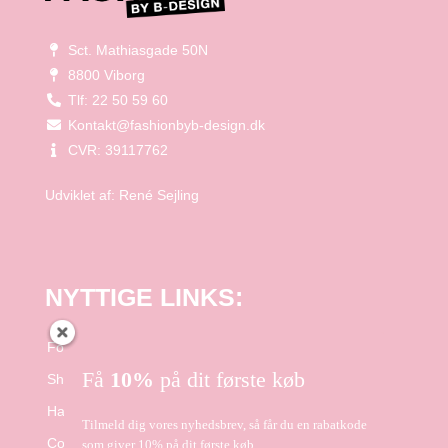
Sct. Mathiasgade 50N
8800 Viborg
Tlf: 22 50 59 60
Kontakt@fashionbyb-design.dk
CVR: 39117762
Udviklet af:
René Sejling
NYTTIGE LINKS:
Forside
Få
10%
på dit første køb
Shop
Handelsbetingelser
Tilmeld dig vores nyhedsbrev, så får du en rabatkode
Cookie- og Privatlivspolitik
som giver 10% på dit første køb