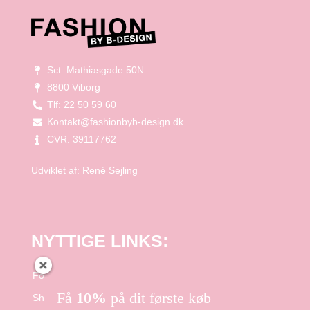
Sct. Mathiasgade 50N
8800 Viborg
Tlf: 22 50 59 60
Kontakt@fashionbyb-design.dk
CVR: 39117762
Udviklet af:
René Sejling
NYTTIGE LINKS:
Forside
Få
10%
på dit første køb
Shop