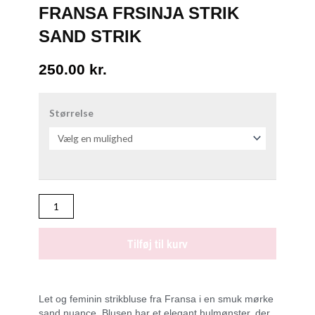
FRANSA FRSINJA STRIK
SAND STRIK
250.00
kr.
FRANSA
FRSINJA
Størrelse
STRIK
SAND
STRIK
antal
Tilføj til kurv
Let og feminin strikbluse fra Fransa i en smuk mørke
sand nuance. Blusen har et elegant hulmønster, der