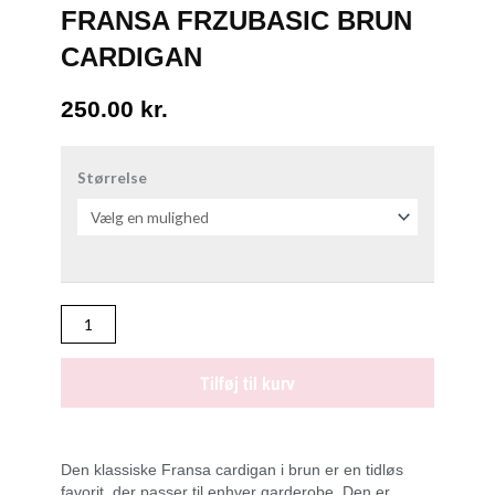
FRANSA FRZUBASIC BRUN
CARDIGAN
250.00
kr.
FRANSA
FRZUBASIC
Størrelse
BRUN
CARDIGAN
antal
Tilføj til kurv
Den klassiske Fransa cardigan i brun er en tidløs
favorit, der passer til enhver garderobe. Den er