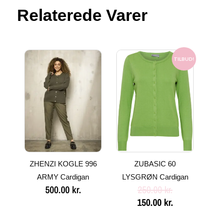
Relaterede Varer
Den
Den
oprindelige
aktuelle
TILBUD!
pris
pris
var:
er:
250.00 kr..
150.00 kr..
ZHENZI KOGLE 996
ZUBASIC 60
ARMY Cardigan
LYSGRØN Cardigan
500.00
kr.
250.00
kr.
150.00
kr.