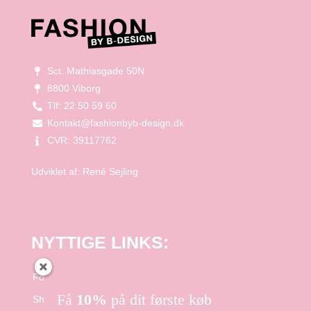
Sct. Mathiasgade 50N
8800 Viborg
Tlf: 22 50 59 60
Kontakt@fashionbyb-design.dk
CVR: 39117762
Udviklet af:
René Sejling
NYTTIGE LINKS:
Forside
Få
10%
på dit første køb
Shop