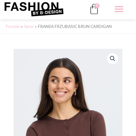
Gå
Kurv
0
til
indholdet
ALLE 
Forside
Varer
FRANSA FRZUBASIC BRUN CARDIGAN