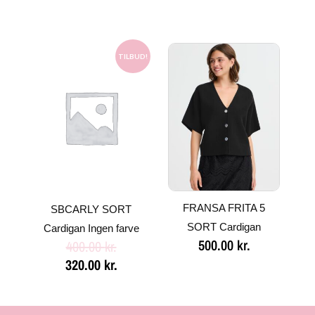
Den
Den
oprindelige
aktuelle
TILBUD!
pris
pris
var:
er:
400.00 kr..
320.00 kr..
FRANSA FRITA 5
SBCARLY SORT
SORT Cardigan
Cardigan Ingen farve
500.00
kr.
400.00
kr.
320.00
kr.