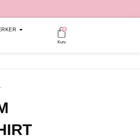
Kurv
ÆRKER
0
Kurv
T
M
HIRT