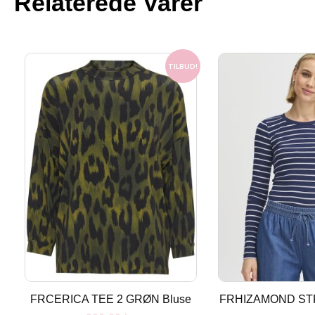
Relaterede Varer
Den
Den
TILBUD!
oprindelige
aktuelle
pris
pris
var:
er:
300.00 kr..
100.00 kr..
FRCERICA TEE 2 GRØN Bluse
FRHIZAMOND STR