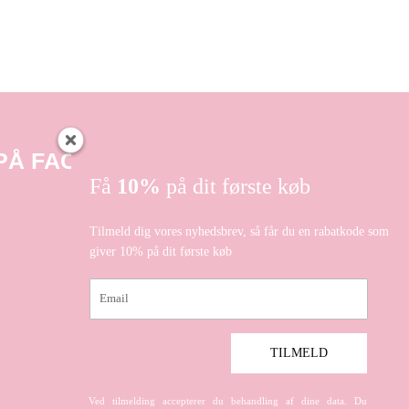
 PÅ FACEBOOK
Få
10%
på dit første køb
Tilmeld dig vores nyhedsbrev, så får du en rabatkode som
giver 10% på dit første køb
Email
TILMELD
Ved tilmelding accepterer du behandling af dine data. Du