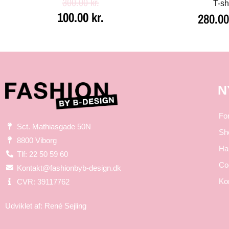
300.00
kr.
T-sh
100.00
kr.
280.0
N
Fo
Sct. Mathiasgade 50N
Sh
8800 Viborg
Ha
Tlf: 22 50 59 60
Coo
Kontakt@fashionbyb-design.dk
Ko
CVR: 39117762
Udviklet af:
René Sejling