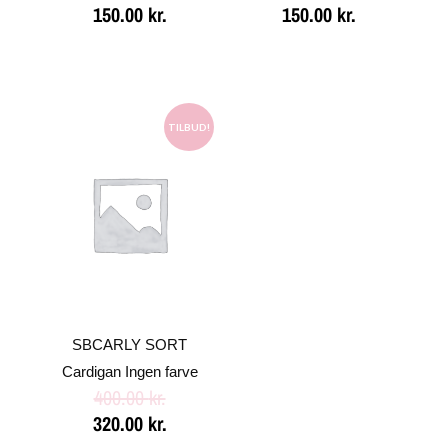
150.00
kr.
150.00
kr.
Den
Den
oprindelige
aktuelle
TILBUD!
pris
pris
var:
er:
400.00 kr..
320.00 kr..
SBCARLY SORT
Cardigan Ingen farve
400.00
kr.
320.00
kr.