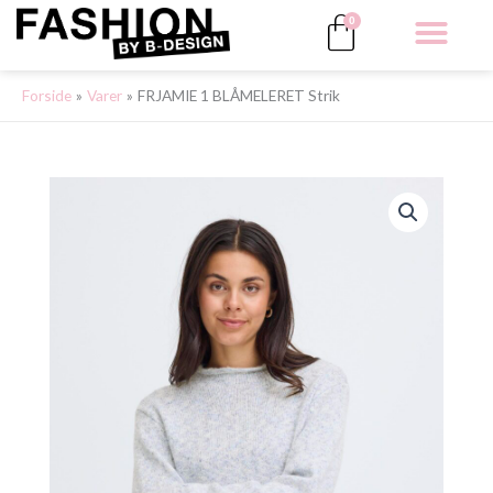
Gå
Kurv
0
til
indholdet
ALLE 
Forside
Varer
FRJAMIE 1 BLÅMELERET Strik