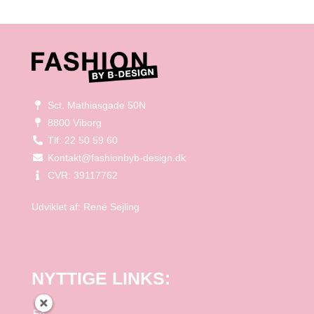
Sct. Mathiasgade 50N
8800 Viborg
Tlf: 22 50 59 60
Kontakt@fashionbyb-design.dk
CVR: 39117762
Udviklet af:
René Sejling
NYTTIGE LINKS:
Forside