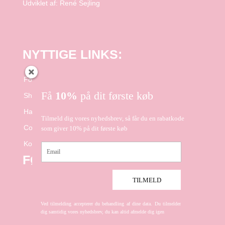
Udviklet af:
René Sejling
NYTTIGE LINKS:
Forside
Få
10%
på dit første køb
Shop
Handelsbetingelser
Tilmeld dig vores nyhedsbrev, så får du en rabatkode
Cookie- og Privatlivspolitik
som giver 10% på dit første køb
Kontakt
Email
FØLG OS PÅ FACEBOOK
TILMELD
Ved tilmelding accepterer du behandling af dine data. Du tilmelder
dig samtidig vores nyhedsbrev, du kan altid afmelde dig igen