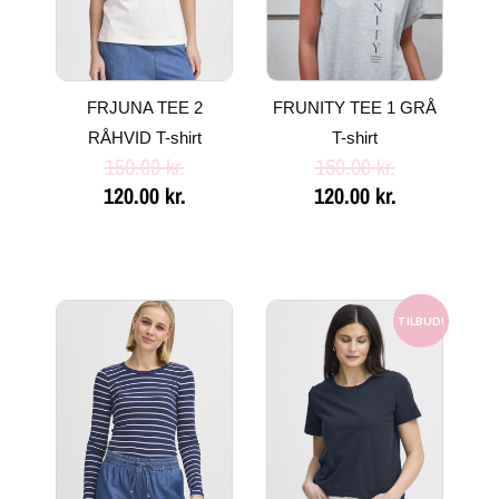
FRJUNA TEE 2
FRUNITY TEE 1 GRÅ
RÅHVID T-shirt
T-shirt
150.00
kr.
150.00
kr.
120.00
kr.
120.00
kr.
Den
Den
oprindelige
aktuelle
TILBUD!
pris
pris
var:
er:
130.00 kr..
104.00 kr..