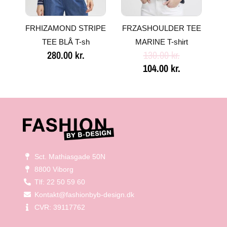
FRHIZAMOND STRIPE
FRZASHOULDER TEE
TEE BLÅ T-sh
MARINE T-shirt
280.00
kr.
130.00
kr.
104.00
kr.
Sct. Mathiasgade 50N
8800 Viborg
Tlf: 22 50 59 60
Kontakt@fashionbyb-design.dk
CVR: 39117762