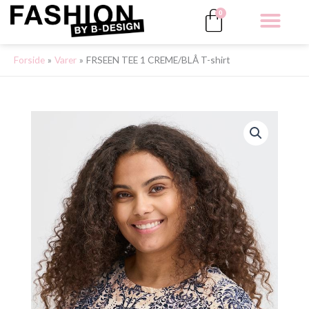
Gå
Kurv
0
til
indholdet
ALLE 
Forside
Varer
FRSEEN TEE 1 CREME/BLÅ T-shirt