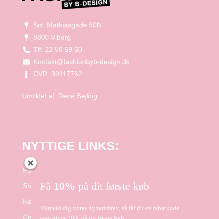
Sct. Mathiasgade 50N
8800 Viborg
Tlf: 22 50 59 60
Kontakt@fashionbyb-design.dk
CVR: 39117762
Udviklet af:
René Sejling
NYTTIGE LINKS:
Forside
Få
10%
på dit første køb
Shop
Handelsbetingelser
Tilmeld dig vores nyhedsbrev, så får du en rabatkode
Cookie- og Privatlivspolitik
som giver 10% på dit første køb