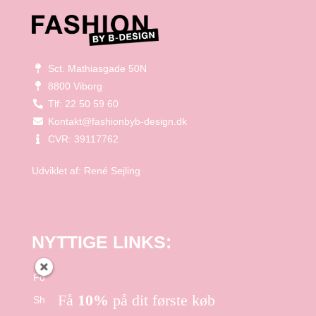
Sct. Mathiasgade 50N
8800 Viborg
Tlf: 22 50 59 60
Kontakt@fashionbyb-design.dk
CVR: 39117762
Udviklet af:
René Sejling
NYTTIGE LINKS:
Forside
Få
10%
på dit første køb
Shop