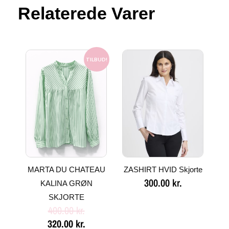
Relaterede Varer
Den
Den
oprindelige
aktuelle
TILBUD!
pris
pris
var:
er:
400.00 kr..
320.00 kr..
MARTA DU CHATEAU
ZASHIRT HVID Skjorte
300.00
kr.
KALINA GRØN
SKJORTE
400.00
kr.
320.00
kr.