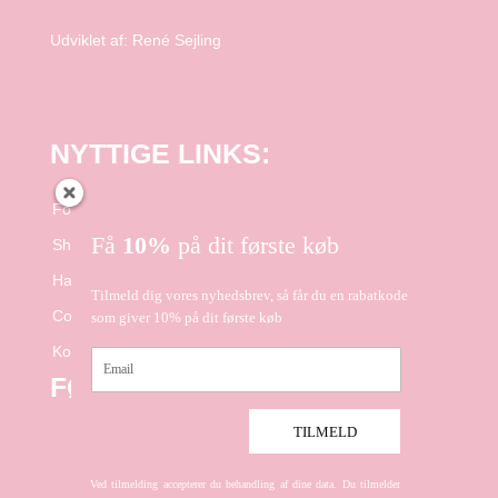
Udviklet af:
René Sejling
NYTTIGE LINKS:
Forside
Få
10%
på dit første køb
Shop
Handelsbetingelser
Tilmeld dig vores nyhedsbrev, så får du en rabatkode
Cookie- og Privatlivspolitik
som giver 10% på dit første køb
Kontakt
Email
FØLG OS PÅ FACEBOOK
TILMELD
Ved tilmelding accepterer du behandling af dine data. Du tilmelder