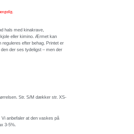
ængelig.
rund hals med kinakrave,
jole eller kimino. Ærmet kan
reguleres efter behag. Printet er
 den der ses tydeligst – men der
ørrelsen. Str. S/M dækker str. XS-
 Vi anbefaler at den vaskes på
ax 3-5%.