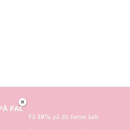
 PÅ FACEBOOK
Få
10%
på dit første køb