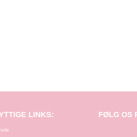
YTTIGE LINKS:
FØLG OS
rside