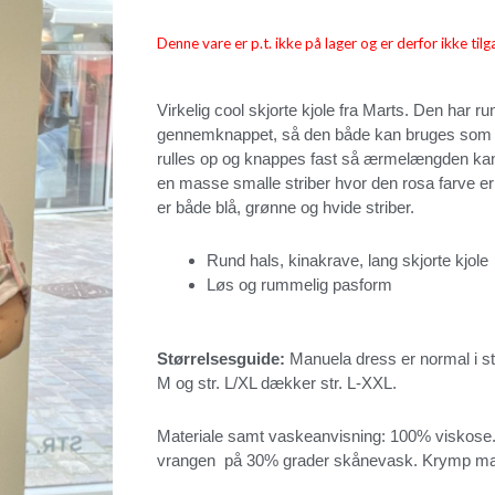
Denne vare er p.t. ikke på lager og er derfor ikke tilg
Virkelig cool skjorte kjole fra Marts. Den har 
gennemknappet, så den både kan bruges som k
rulles op og knappes fast så ærmelængden kan 
en masse smalle striber hvor den rosa farve er
er både blå, grønne og hvide striber.
Rund hals, kinakrave, lang skjorte kjole
Løs og rummelig pasform
Størrelsesguide:
Manuela dress er normal i st
M og str. L/XL dækker str. L-XXL.
Materiale samt vaskeanvisning: 100% viskose.
vrangen på 30% grader skånevask. Krymp m