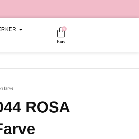
Kurv
ÆRKER
0
Kurv
n farve
044 ROSA
Farve