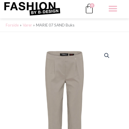
Gå
Kurv
0
til
indholdet
ALLE 
Forside
Varer
MARIE 07 SAND Buks