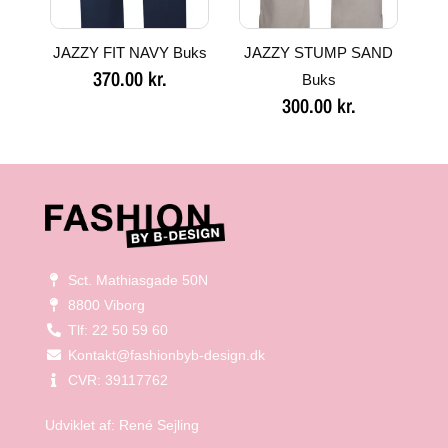
JAZZY FIT NAVY Buks
JAZZY STUMP SAND
370.00
kr.
Buks
300.00
kr.
Sct. Mathiasgade 50N
8800 Viborg
Tlf: 22 50 59 60
Kontakt@fashionbyb-design.dk
CVR: 39117762
Udviklet af:
René Sejling