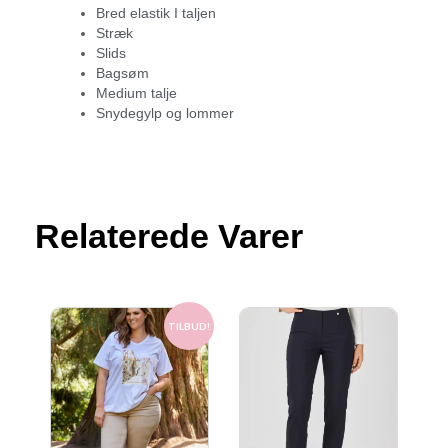
Bred elastik I taljen
Stræk
Slids
Bagsøm
Medium talje
Snydegylp og lommer
Relaterede Varer
Den
Den
oprindelige
aktuelle
TILBUD!
pris
pris
var:
er:
600.00 kr..
300.00 kr..