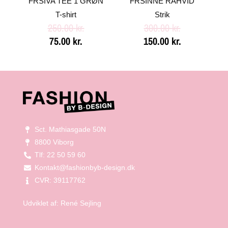
FRSIVA TEE 1 GRØN
FRSINNE RÅHVID
T-shirt
Strik
250.00
kr.
300.00
kr.
75.00
kr.
150.00
kr.
Sct. Mathiasgade 50N
8800 Viborg
Tlf: 22 50 59 60
Kontakt@fashionbyb-design.dk
CVR: 39117762
Udviklet af:
René Sejling