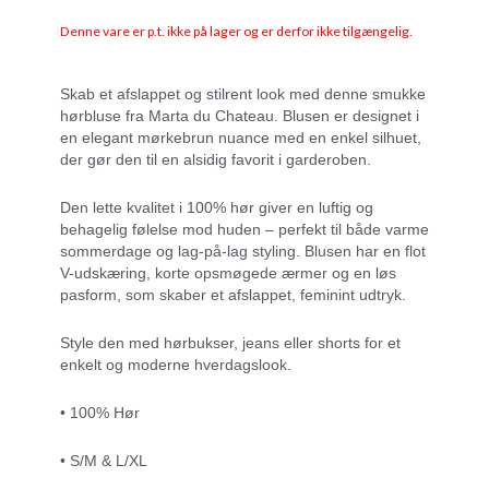
Denne vare er p.t. ikke på lager og er derfor ikke tilgængelig.
Skab et afslappet og stilrent look med denne smukke
hørbluse fra Marta du Chateau. Blusen er designet i
en elegant mørkebrun nuance med en enkel silhuet,
der gør den til en alsidig favorit i garderoben.
Den lette kvalitet i 100% hør giver en luftig og
behagelig følelse mod huden – perfekt til både varme
sommerdage og lag-på-lag styling. Blusen har en flot
V-udskæring, korte opsmøgede ærmer og en løs
pasform, som skaber et afslappet, feminint udtryk.
Style den med hørbukser, jeans eller shorts for et
enkelt og moderne hverdagslook.
• 100% Hør
• S/M & L/XL