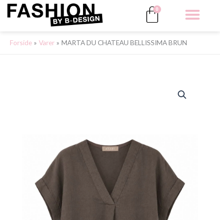
Gå
Kurv
0
til
indholdet
ALLE 
Forside
Varer
MARTA DU CHATEAU BELLISSIMA BRUN