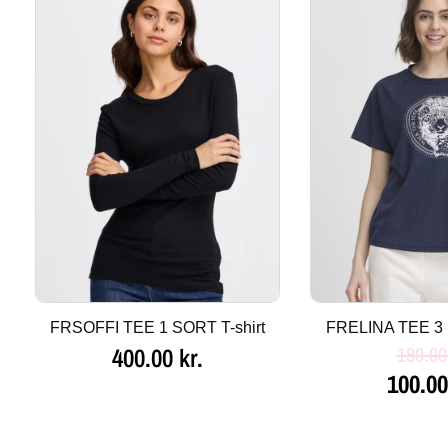
oprind
pris
var:
180.00 
FRSOFFI TEE 1 SORT T-shirt
FRELINA TEE 3 
400.00
kr.
180.0
100.0