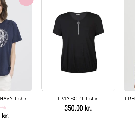
elige
aktuelle
pris
er:
kr..
100.00 kr..
NAVY T-shirt
LIVIA SORT T-shirt
FRH
0
kr.
350.00
kr.
0
kr.