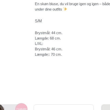
En skøn bluse, du vil bruge igen og igen – både
under dine outfits
S/M
Brystmål: 44 cm.
Længde: 68 cm.
L/XL:
Brystmål: 46 cm.
Længde:: 70 cm.
Den
TILBUD!