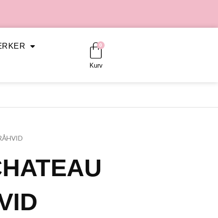
Kurv
ÆRKER
0
Kurv
RÅHVID
CHATEAU
VID