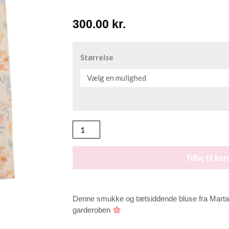
300.00
kr.
MARTA
DU
Størrelse
CHATEAU
ELISSA
RÅHVID
antal
Tilføj til kur
Denne smukke og tætsiddende bluse fra Marta 
garderoben