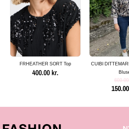
FRHEATHER SORT Top
CUIBI DITTEMAR
400.00
kr.
Blus
600.0
150.0
N