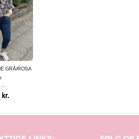
IE GRÅ/ROSA
e
0
kr.
0
kr.
YTTIGE LINKS:
FØLG OS