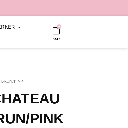
Kurv
ÆRKER
0
Kurv
S BRUN/PINK
CHATEAU
RUN/PINK