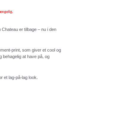
ængelig.
hateau er tilbage – nu i den
ment-print, som giver et cool og
g behagelig at have på, og
or et lag-på-lag look.