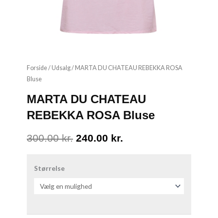
Forside
/
Udsalg
/ MARTA DU CHATEAU REBEKKA ROSA
Bluse
MARTA DU CHATEAU
REBEKKA ROSA Bluse
Den
Den
300.00
kr.
240.00
kr.
oprindelige
aktuelle
MARTA
DU
Størrelse
pris
pris
CHATEAU
var:
er:
REBEKKA
ROSA
300.00 kr..
240.00 kr..
Bluse