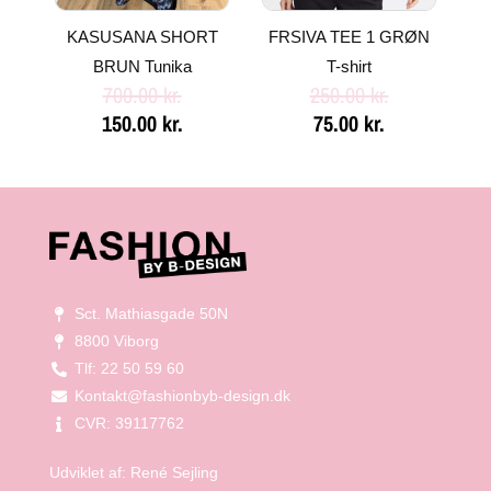
KASUSANA SHORT
FRSIVA TEE 1 GRØN
BRUN Tunika
T-shirt
700.00
kr.
250.00
kr.
150.00
kr.
75.00
kr.
Sct. Mathiasgade 50N
8800 Viborg
Tlf: 22 50 59 60
Kontakt@fashionbyb-design.dk
CVR: 39117762
Udviklet af:
René Sejling