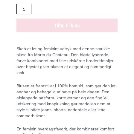
antal
Tilføj til kurv
Skab et let og feminint udtryk med denne smukke
bluse fra Marta du Chateau. Den bløde lyserøde
farve kombineret med fine udskårne broderidetaljer
over brystet giver blusen et elegant og sommerligt
look.
Blusen er fremstillet i 100% bomuld, som gør den let,
åndbar og behagelig at have på hele dagen. Den
afslappede pasform, korte ærmer og den fine V-
udskæring med knaplukning gør modellen nem at
style til både jeans, shorts, nederdele eller lette
sommerbukser.
En feminin hverdagsfavorit, der kombinerer komfort