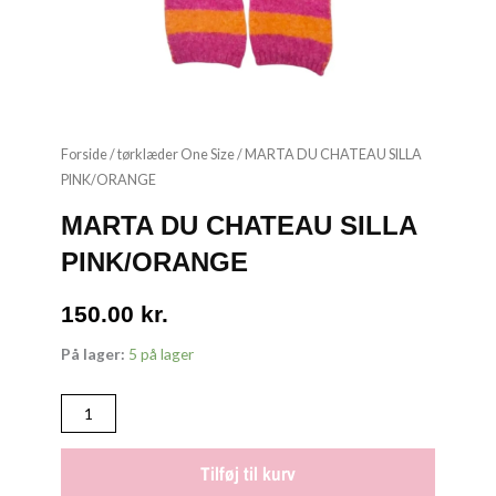
Forside
/
tørklæder One Size
/ MARTA DU CHATEAU SILLA
PINK/ORANGE
MARTA DU CHATEAU SILLA
PINK/ORANGE
150.00
kr.
MARTA
På lager:
5 på lager
DU
CHATEAU
SILLA
PINK/ORANGE
Tilføj til kurv
antal