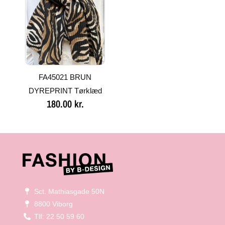
FA45021 BRUN
DYREPRINT Tørklæd
180.00
kr.
Sct. Mathiasgade 50N
8800 Viborg
Tlf: 22 50 59 60