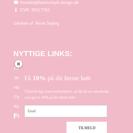
Kontakt@fashionbyb-design.dk
CVR: 39117762
Udviklet af:
René Sejling
NYTTIGE LINKS:
Forside
Få
10%
på dit første køb
Shop
Handelsbetingelser
Tilmeld dig vores nyhedsbrev, så får du en rabatkode
Cookie- og Privatlivspolitik
som giver 10% på dit første køb
Kontakt
Email
FØLG OS PÅ FACEBOOK
TILMELD