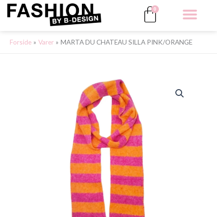
Gå
Kurv
0
til
indholdet
ALLE 
Forside
Varer
MARTA DU CHATEAU SILLA PINK/ORANGE