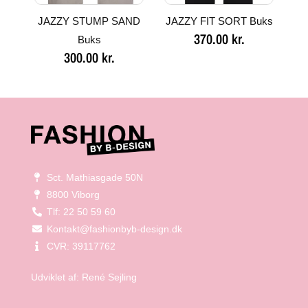
JAZZY STUMP SAND
JAZZY FIT SORT Buks
370.00
kr.
Buks
300.00
kr.
Sct. Mathiasgade 50N
8800 Viborg
Tlf: 22 50 59 60
Kontakt@fashionbyb-design.dk
CVR: 39117762
Udviklet af:
René Sejling