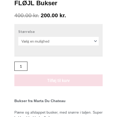
FLØJL Bukser
Den
Den
400.00
kr.
200.00
kr.
oprindelige
aktuelle
MARTA
DU
Størrelse
pris
pris
CHATEAU
var:
er:
SORT
FLØJL
400.00 kr..
200.00 kr..
Bukser
antal
Tilføj til kurv
Bukser fra Marta Du Chateau
Pæne og afslappet busker, med snørre i taljen. Super