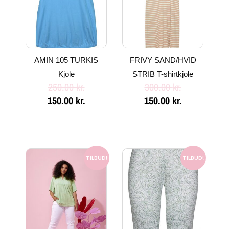
AMIN 105 TURKIS
FRIVY SAND/HVID
Kjole
STRIB T-shirtkjole
250.00
kr.
300.00
kr.
150.00
kr.
150.00
kr.
Den
Den
Den
Den
oprindelige
aktuelle
oprindelige
aktuelle
TILBUD!
TILBUD!
pris
pris
pris
pris
var:
er:
var:
er:
300.00 kr..
150.00 kr..
200.00 kr..
75.00 kr..