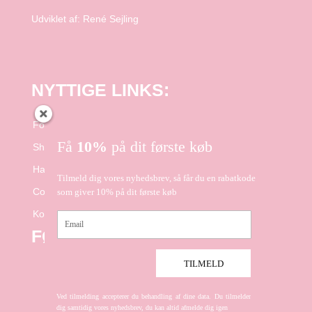
Udviklet af:
René Sejling
NYTTIGE LINKS:
Forside
Få
10%
på dit første køb
Shop
Handelsbetingelser
Tilmeld dig vores nyhedsbrev, så får du en rabatkode
Cookie- og Privatlivspolitik
som giver 10% på dit første køb
Kontakt
Email
FØLG OS PÅ FACEBOOK
TILMELD
Ved tilmelding accepterer du behandling af dine data. Du tilmelder
dig samtidig vores nyhedsbrev, du kan altid afmelde dig igen