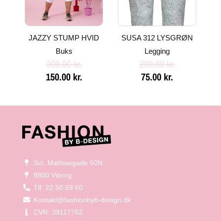
JAZZY STUMP HVID
SUSA 312 LYSGRØN
Buks
Legging
300.00
kr.
200.00
kr.
150.00
kr.
75.00
kr.
Sct. Mathiasgade 50N
8800 Viborg
Tlf: 22 50 59 60
Kontakt@fashionbyb-design.dk
CVR: 39117762