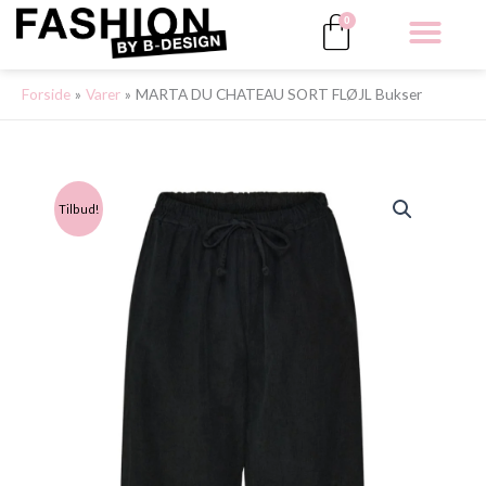
Gå
Kurv
0
til
indholdet
ALLE 
Forside
Varer
MARTA DU CHATEAU SORT FLØJL Bukser
Tilbud!