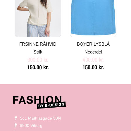
300.00 kr..
150.00 kr..
400.00 kr..
150.00 kr..
FRSINNE RÅHVID
BOYER LYSBLÅ
Strik
Nederdel
300.00
kr.
400.00
kr.
150.00
kr.
150.00
kr.
Sct. Mathiasgade 50N
8800 Viborg