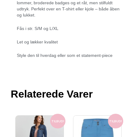
lommer, broderede badges og et råt, men stilfuldt
udtryk. Perfekt over en T-shirt eller kjole – både åben
og lukket.
Fås i str. S/M og L/XL
Let og lækker kvalitet
Style den til hverdag eller som et statement-piece
Relaterede Varer
Den
Den
Den
Den
oprindelige
aktuelle
oprindelige
aktuelle
TILBUD!
TILBUD!
pris
pris
pris
pris