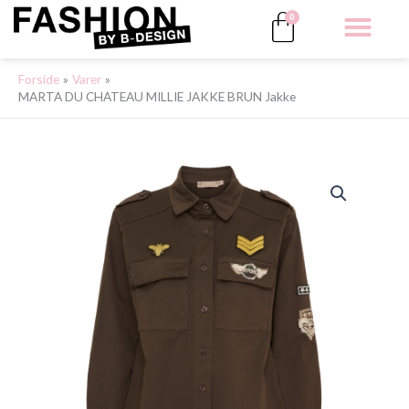
Gå
Kurv
0
til
indholdet
ALLE 
Forside
Varer
MARTA DU CHATEAU MILLIE JAKKE BRUN Jakke