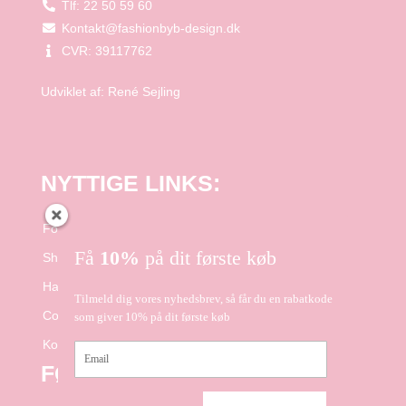
Tlf: 22 50 59 60
Kontakt@fashionbyb-design.dk
CVR: 39117762
Udviklet af:
René Sejling
NYTTIGE LINKS:
Forside
Få
10%
på dit første køb
Shop
Handelsbetingelser
Tilmeld dig vores nyhedsbrev, så får du en rabatkode
Cookie- og Privatlivspolitik
som giver 10% på dit første køb
Kontakt
Email
FØLG OS PÅ FACEBOOK