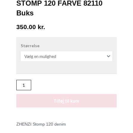
STOMP 120 FARVE 82110
Buks
350.00
kr.
STOMP
120
Størrelse
FARVE
82110
Buks
antal
Tilføj til kurv
ZHENZI Stomp 120 denim