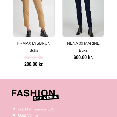
var:
er:
400.00 kr..
200.00 kr..
FRMAX LYSBRUN
NENA 09 MARINE
Buks
Buks
400.00
kr.
600.00
kr.
200.00
kr.
Sct. Mathiasgade 50N
8800 Viborg