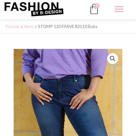
Gå
Kurv
0
til
indholdet
ALLE 
Forside
Varer
STOMP 120 FARVE 82110 Buks