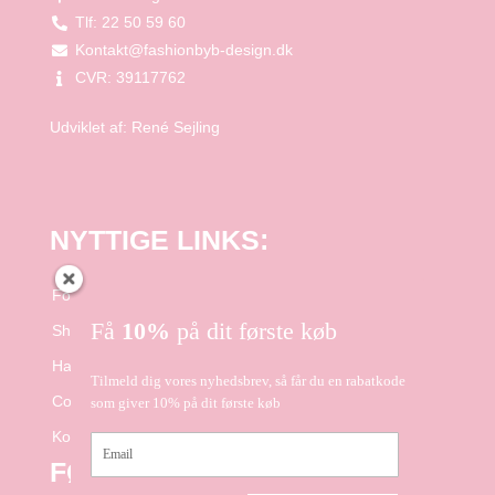
Tlf: 22 50 59 60
Kontakt@fashionbyb-design.dk
CVR: 39117762
Udviklet af:
René Sejling
NYTTIGE LINKS:
Forside
Få
10%
på dit første køb
Shop
Handelsbetingelser
Tilmeld dig vores nyhedsbrev, så får du en rabatkode
Cookie- og Privatlivspolitik
som giver 10% på dit første køb
Kontakt
Email
FØLG OS PÅ FACEBOOK