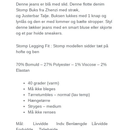
Denne jeans er blå med slid. Denne flotte denim
Stomp Buks fra Zhenzi med stræk,
og Justerbar Talje. Buksen lukkes med 1 knap og
lynlås og den er med lommer og bælte stropper. Styl
denne lækker jeans med en smart bluse eller skjorte
og et par hvide sneakers.
Stomp Legging Fit : Stomp modellen sidder tæt på
hofte og ben
70% Bomuld – 27% Polyester – 1% Viscose – 2%
Elastan
40 grader (varm)
Må ikke bleges
Tørretumbles – normal (lav temp)
Hængetørre
Stryges – medium
Må ikke renses
Mål: Livvidde Indv. Benlængde Lårvidde
Fodvidde Taljehøjde