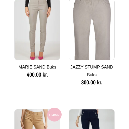
MARIE SAND Buks
JAZZY STUMP SAND
400.00
kr.
Buks
300.00
kr.
Den
Den
oprindelige
aktuelle
TILBUD!
pris
pris