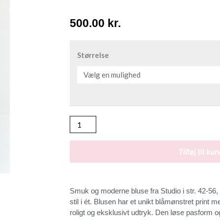
500.00
kr.
STUDIO
SDASIE
Størrelse
PET.
Bluse
antal
Tilføj til kur
Smuk og moderne bluse fra Studio i str. 42-56, 
stil i ét. Blusen har et unikt blåmønstret print 
roligt og eksklusivt udtryk. Den løse pasform o