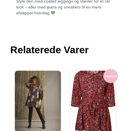
Style den med coated leggings og støvler for et råt
look – eller med jeans og sneakers til en mere
afslappet hverdag
Relaterede Varer
Den
Den
oprindelige
aktuelle
TILBUD!
pris
pris
var:
er:
400.00 kr..
200.00 kr..