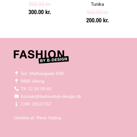
500.00
kr.
Tunika
300.00
kr.
400.00
kr.
200.00
kr.
Sct. Mathiasgade 50N
8800 Viborg
Tlf: 22 50 59 60
Kontakt@fashionbyb-design.dk
CVR: 39117762
Udviklet af:
René Sejling