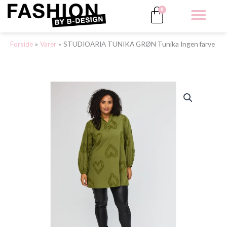
Gå
Kurv
0
til
indholdet
ALLE 
Forside
Varer
STUDIOARIA TUNIKA GRØN Tunika Ingen farve