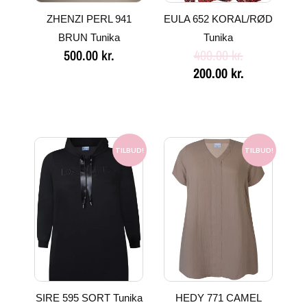
ZHENZI PERL 941
EULA 652 KORAL/RØD
BRUN Tunika
Tunika
500.00
kr.
400.00
kr.
200.00
kr.
Den
Den
Den
Den
oprindelige
aktuelle
oprindelige
aktuelle
TILBUD!
TILBUD!
pris
pris
pris
pris
var:
er:
var:
er:
500.00 kr..
300.00 kr..
400.00 kr..
200.00 kr..
SIRE 595 SORT Tunika
HEDY 771 CAMEL