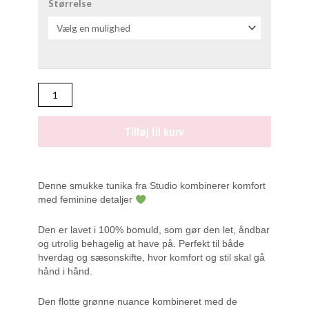
TUNIKA
Størrelse
GRØN
Tunika
Ingen
farve
antal
Tilføj til kurv
Denne smukke tunika fra Studio kombinerer komfort
med feminine detaljer
Den er lavet i 100% bomuld, som gør den let, åndbar
og utrolig behagelig at have på. Perfekt til både
hverdag og sæsonskifte, hvor komfort og stil skal gå
hånd i hånd.
Den flotte grønne nuance kombineret med de