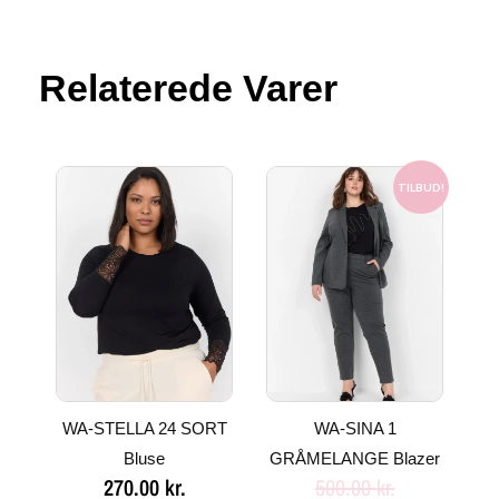
Relaterede Varer
Den
Den
oprindelige
aktuelle
TILBUD!
pris
pris
var:
er:
500.00 kr..
250.00 kr..
WA-STELLA 24 SORT
WA-SINA 1
Bluse
GRÅMELANGE Blazer
270.00
kr.
500.00
kr.