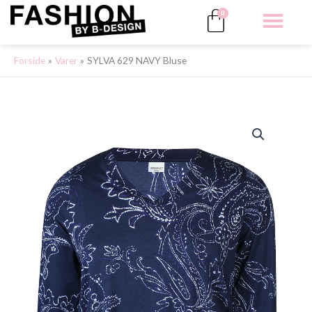
Gå
Kurv
0
til
indholdet
ALLE 
Forside
Varer
SYLVA 629 NAVY Bluse