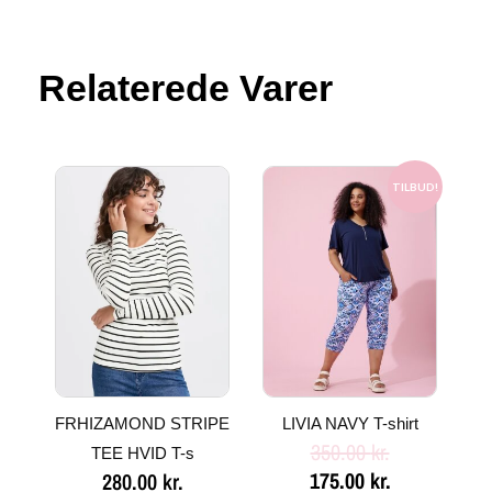
Relaterede Varer
Den
Den
oprindelige
aktuelle
TILBUD!
pris
pris
var:
er:
350.00 kr..
175.00 kr..
FRHIZAMOND STRIPE
LIVIA NAVY T-shirt
350.00
kr.
TEE HVID T-s
175.00
kr.
280.00
kr.