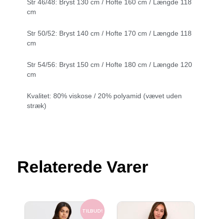
Str 46/48: Bryst 130 cm / Hofte 160 cm / Længde 118
cm
Str 50/52: Bryst 140 cm / Hofte 170 cm / Længde 118
cm
Str 54/56: Bryst 150 cm / Hofte 180 cm / Længde 120
cm
Kvalitet: 80% viskose / 20% polyamid (vævet uden
stræk)
Relaterede Varer
Den
Den
oprindelige
aktuelle
TILBUD!