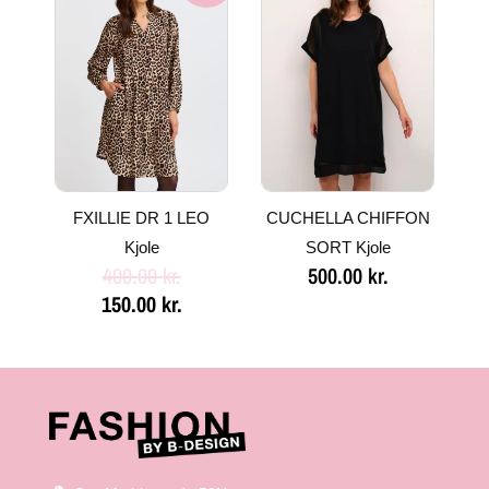
pris
pris
var:
er:
400.00 kr..
150.00 kr..
FXILLIE DR 1 LEO
CUCHELLA CHIFFON
Kjole
SORT Kjole
400.00
kr.
500.00
kr.
150.00
kr.