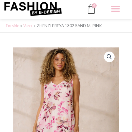
Gå
Kurv
0
til
indholdet
ALLE 
Forside
Varer
ZHENZI FREYA 1302 SAND M. PINK