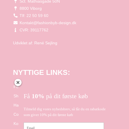
Sct. Mathiasgade 50N
8800 Viborg
Tlf: 22 50 59 60
Kontakt@fashionbyb-design.dk
CVR: 39117762
Udviklet af:
René Sejling
NYTTIGE LINKS:
Forside
Få
10%
på dit første køb
Shop
Handelsbetingelser
Tilmeld dig vores nyhedsbrev, så får du en rabatkode
Cookie- og Privatlivspolitik
som giver 10% på dit første køb
Kontakt
Email