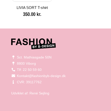
LIVIA SORT T-shirt
350.00
kr.
Sct. Mathiasgade 50N
8800 Viborg
Tlf: 22 50 59 60
Kontakt@fashionbyb-design.dk
CVR: 39117762
Udviklet af:
René Sejling