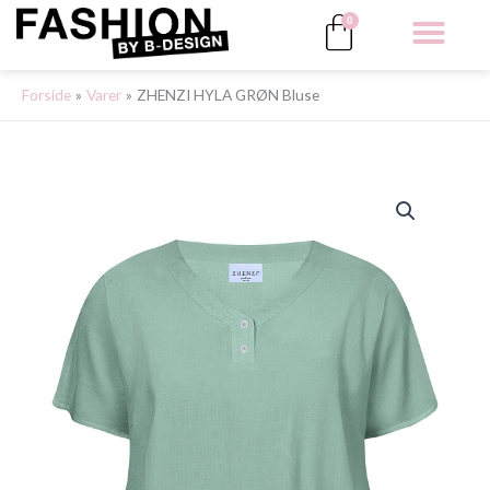
Gå
Kurv
0
til
indholdet
ALLE 
Forside
Varer
ZHENZI HYLA GRØN Bluse