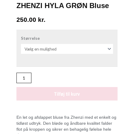
ZHENZI HYLA GRØN Bluse
250.00
kr.
ZHENZI
HYLA
Størrelse
GRØN
Bluse
antal
Tilføj til kurv
En let og afslappet bluse fra Zhenzi med et enkelt og
tidløst udtryk. Den bløde og åndbare kvalitet falder
flot på kroppen og sikrer en behagelig følelse hele