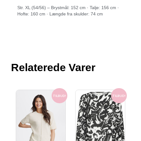
Str. XL (54/56) – Brystmål: 152 cm · Talje: 156 cm ·
Hofte: 160 cm · Længde fra skulder: 74 cm
Relaterede Varer
Den
Den
Den
Den
oprindelige
aktuelle
oprindelige
aktuelle
TILBUD!
TILBUD!
pris
pris
pris
pris
var:
er:
var:
er:
300.00 kr..
150.00 kr..
300.00 kr..
100.00 kr..