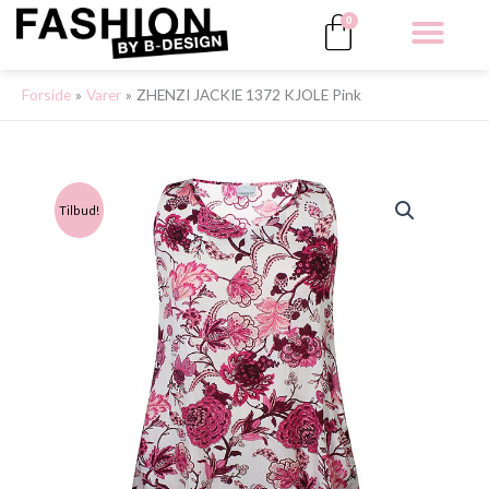
Gå
Kurv
0
til
indholdet
ALLE 
Forside
Varer
ZHENZI JACKIE 1372 KJOLE Pink
Tilbud!