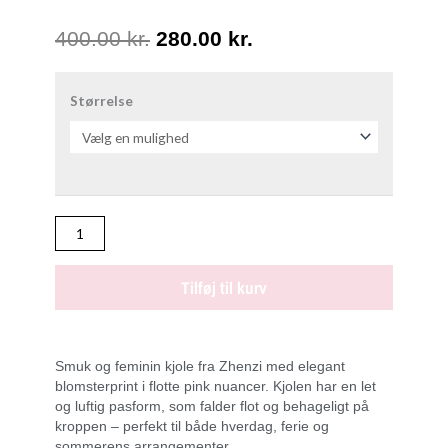
Den
Den
400.00
kr.
280.00
kr.
oprindelige
aktuelle
ZHENZI
JACKIE
Størrelse
pris
pris
1372
var:
er:
KJOLE
Pink
400.00 kr..
280.00 kr..
antal
Tilføj til kurv
Smuk og feminin kjole fra Zhenzi med elegant
blomsterprint i flotte pink nuancer. Kjolen har en let
og luftig pasform, som falder flot og behageligt på
kroppen – perfekt til både hverdag, ferie og
sommerens arrangementer.