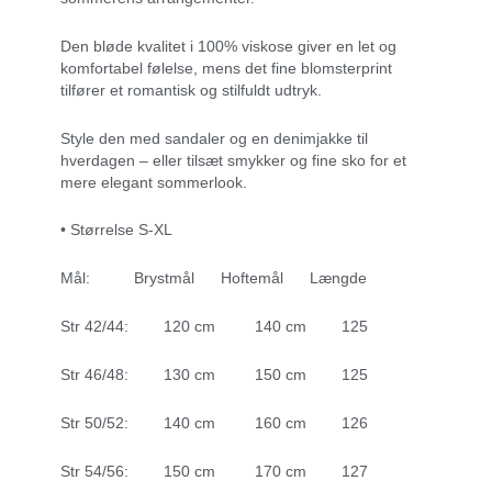
Den bløde kvalitet i 100% viskose giver en let og
komfortabel følelse, mens det fine blomsterprint
tilfører et romantisk og stilfuldt udtryk.
Style den med sandaler og en denimjakke til
hverdagen – eller tilsæt smykker og fine sko for et
mere elegant sommerlook.
• Størrelse S-XL
Mål: Brystmål Hoftemål Længde
Str 42/44: 120 cm 140 cm 125
Str 46/48: 130 cm 150 cm 125
Str 50/52: 140 cm 160 cm 126
Str 54/56: 150 cm 170 cm 127