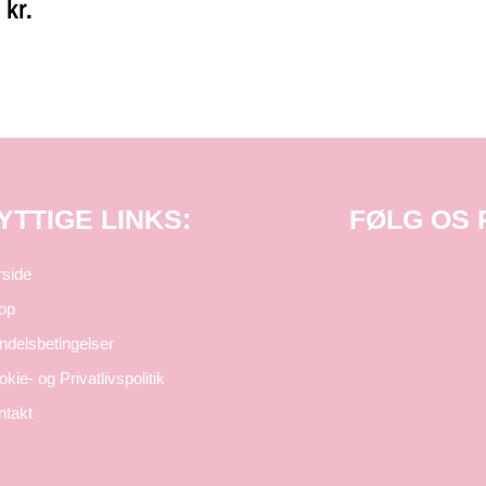
0
kr.
YTTIGE LINKS:
FØLG OS
rside
op
ndelsbetingelser
kie- og Privatlivspolitik
ntakt