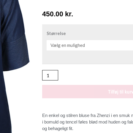
450.00
kr.
ZHENZI
JAYLA
Størrelse
DENIM
BLÅ
Bluse
antal
Tilføj til kur
En enkel og stilren bluse fra Zhenzi i en smuk 
i bomuld og tencel føles blød mod huden og falder
og behageligt fit.