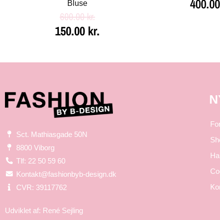
400.0
Bluse
600.00
kr.
150.00
kr.
N
Fo
Sct. Mathiasgade 50N
Sh
8800 Viborg
Ha
Tlf: 22 50 59 60
Coo
Kontakt@fashionbyb-design.dk
Ko
CVR: 39117762
Udviklet af:
René Sejling