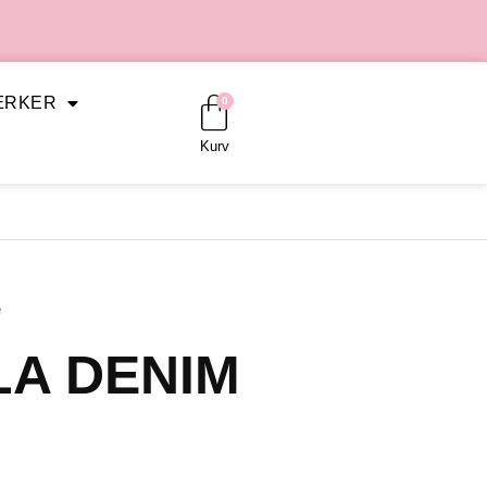
Kurv
ÆRKER
0
Kurv
e
LA DENIM