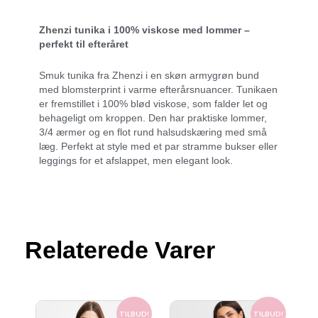
Zhenzi tunika i 100% viskose med lommer –
perfekt til efteråret
Smuk tunika fra Zhenzi i en skøn armygrøn bund
med blomsterprint i varme efterårsnuancer. Tunikaen
er fremstillet i 100% blød viskose, som falder let og
behageligt om kroppen. Den har praktiske lommer,
3/4 ærmer og en flot rund halsudskæring med små
læg. Perfekt at style med et par stramme bukser eller
leggings for et afslappet, men elegant look.
Relaterede Varer
Den
Den
Den
Den
oprindelige
aktuelle
oprindelige
aktuelle
TILBUD!
TILBUD!