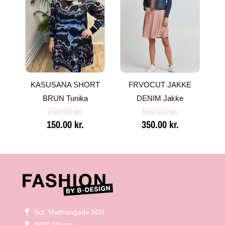
var:
er:
var:
er:
700.00 kr..
150.00 kr..
500.00 kr..
350.00 kr..
KASUSANA SHORT
FRVOCUT JAKKE
BRUN Tunika
DENIM Jakke
700.00
kr.
500.00
kr.
150.00
kr.
350.00
kr.
Sct. Mathiasgade 50N
8800 Viborg