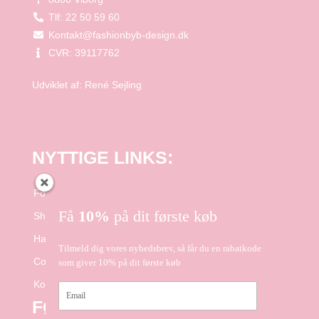
Tlf: 22 50 59 60
Kontakt@fashionbyb-design.dk
CVR: 39117762
Udviklet af:
René Sejling
NYTTIGE LINKS:
Forside
Få
10%
på dit første køb
Shop
Handelsbetingelser
Tilmeld dig vores nyhedsbrev, så får du en rabatkode
Cookie- og Privatlivspolitik
som giver 10% på dit første køb
Kontakt
Email
FØLG OS PÅ FACEBOOK