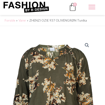
Gå
Kurv
0
til
indholdet
ALLE 
Forside
Varer
ZHENZI OZIE 937 OLIVENGRØN Tunika