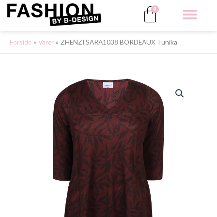
Gå
Kurv
0
til
indholdet
ALLE 
Forside
Varer
ZHENZI SARA1038 BORDEAUX Tunika