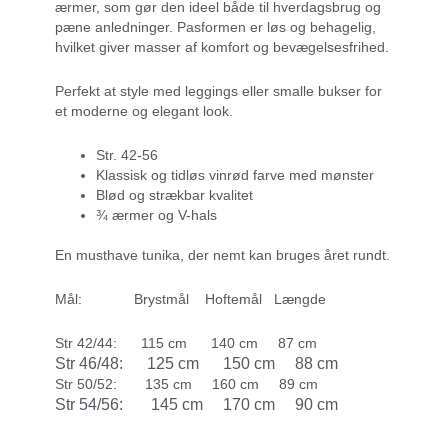
ærmer, som gør den ideel både til hverdagsbrug og
pæne anledninger. Pasformen er løs og behagelig,
hvilket giver masser af komfort og bevægelsesfrihed.
Perfekt at style med leggings eller smalle bukser for
et moderne og elegant look.
Str. 42-56
Klassisk og tidløs vinrød farve med mønster
Blød og strækbar kvalitet
¾ ærmer og V-hals
En musthave tunika, der nemt kan bruges året rundt.
Mål: Brystmål Hoftemål Længde
Str 42/44: 115 cm 140 cm 87 cm
Str 46/48: 125 cm 150 cm 88 cm
Str 50/52: 135 cm 160 cm 89 cm
Str 54/56: 145 cm 170 cm 90 cm