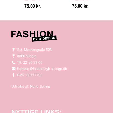
75.00
kr.
75.00
kr.
Sct. Mathiasgade 50N
8800 Viborg
Tlf: 22 50 59 60
Kontakt@fashionbyb-design.dk
CVR: 39117762
Udviklet af:
René Sejling
NYTTIGE LINKS: