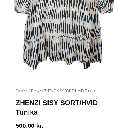
Forside
/
Tunika
/ ZHENZI SISY SORT/HVID Tunika
ZHENZI SISY SORT/HVID
Tunika
500.00
kr.