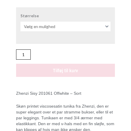
ZHENZI
SISY
Størrelse
SORT/HVID
Tunika
antal
Tilføj til kurv
Zhenzi Sisy 201061 Offwhite – Sort
Skøn printet viscosesatin tunika fra Zhenzi, den er
super elegant over et par stramme bukser, eller til et
par leggings. Tunikaen er med 3/4 ærmer med
elastikkant. Den er med v-hals med en fin sløjfe, som
kan klippes af hvis man ikke ønsker den.