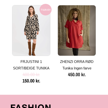
Den
Den
oprindelige
aktuelle
TILBUD!
pris
pris
var:
er:
400.00 kr..
150.00 kr..
FRJUSTINI 1
ZHENZI ORRA RØD
SORT/BEIGE TUNIKA
Tunika Ingen farve
400.00
kr.
450.00
kr.
150.00
kr.