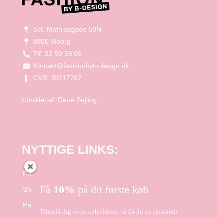
Sct. Mathiasgade 50N
8800 Viborg
Tlf: 22 50 59 60
Kontakt@fashionbyb-design.dk
CVR: 39117762
Udviklet af:
René Sejling
NYTTIGE LINKS:
Forside
Få
10%
på dit første køb
Shop
Handelsbetingelser
Tilmeld dig vores nyhedsbrev, så får du en rabatkode